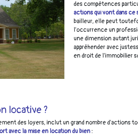
des compétences particu
actions qui vont dans ce
bailleur, elle peut toute
l'occurrence un professi
une dimension autant jurid
appréhender avec justess
en droit de l'immobilier 
 locative ?
ement des loyers, inclut un grand nombre d'actions to
ort avec la mise en location du bien
: